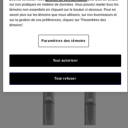
Filtres
sur nos pratiques en matière de données. Vous pouvez rejeter tous les
témoins non essentiels en cliquant sur le bouton ci-dessous. Pour en
Trier par
savoir plus sur les témoins que nous utilisons, sur nos fournisseurs et
sur la gestion de vos préférences, cliquez sur "Paramètres des
Filtres
témoins".
Trier par
Paramètres des témoins
Besoin
Soins génériques/quotidiens (3)
Tout autoriser
Catégorie
Tout refuser
Soins ciblés (3)
Soins des cheveux (3)
Gamme de produits
Healthy Scalp (3)
3
Articles
Supprimer les filtres
®