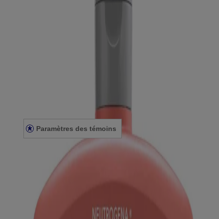
Apprendre
À propos de NEUTROGENA®
Notre engagement envers la diversité
FAQ
Plan du site
Mentions légales
Conditions générales
Énoncé de confidentialité
Énoncé sur l’accessibilité
Paramètres des témoins
© Kenvue Canada Inc. 2025. Tous droits réservés. Ce site Web est
destiné aux visiteurs du Canada. Les marques de tiers utilisées ici
sont des marques de commerce de leurs propriétaires respectifs.
Assurez-vous que ce produit vous convient. Lisez et respectez
toujours l'étiquette.