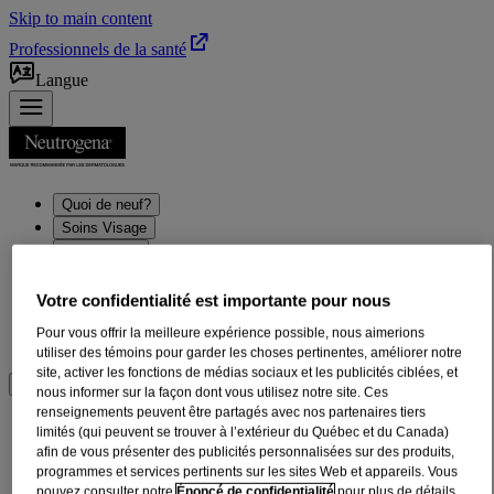
Skip to main content
Professionnels de la santé
Langue
Quoi de neuf?
Soins Visage
Soins Corps
Soins des cheveux
Soins solaires
Votre confidentialité est importante pour nous
Nos ingrédients
Pour vous offrir la meilleure expérience possible, nous aimerions
Conseils beauté pour les soins de la peau
utiliser des témoins pour garder les choses pertinentes, améliorer notre
site, activer les fonctions de médias sociaux et les publicités ciblées, et
Où acheter
nous informer sur la façon dont vous utilisez notre site. Ces
renseignements peuvent être partagés avec nos partenaires tiers
Shampoings
limités (qui peuvent se trouver à l’extérieur du Québec et du Canada)
afin de vous présenter des publicités personnalisées sur des produits,
programmes et services pertinents sur les sites Web et appareils. Vous
pouvez consulter notre
Énoncé de confidentialité
pour plus de détails