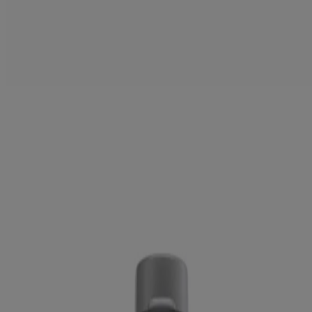
Shampoing Neutrogena
Healthy Scalp Soothe &
Calm à l’huile d’arbre à thé
®
Shampoing hydratant Neutrogena
Healthy Scalp
Hydro Boost
®
Shampoing Neutrogena
Healthy Scalp Clarify &
Shine au pamplemousse rose
Produits
Tous les produits
Où acheter
Compagnie
Nous joindre