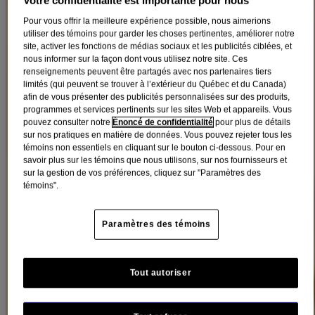
Votre confidentialité est importante pour nous
visage
Pour vous offrir la meilleure expérience possible, nous aimerions
utiliser des témoins pour garder les choses pertinentes, améliorer notre
site, activer les fonctions de médias sociaux et les publicités ciblées, et
Une protection solaire qui convient à
nous informer sur la façon dont vous utilisez notre site. Ces
renseignements peuvent être partagés avec nos partenaires tiers
toute les occasions.
limités (qui peuvent se trouver à l’extérieur du Québec et du Canada)
afin de vous présenter des publicités personnalisées sur des produits,
programmes et services pertinents sur les sites Web et appareils. Vous
Filtres
pouvez consulter notre
Énoncé de confidentialité
pour plus de détails
sur nos pratiques en matière de données. Vous pouvez rejeter tous les
Trier par
témoins non essentiels en cliquant sur le bouton ci-dessous. Pour en
savoir plus sur les témoins que nous utilisons, sur nos fournisseurs et
Filtres
sur la gestion de vos préférences, cliquez sur "Paramètres des
Trier par
témoins".
Besoin
Paramètres des témoins
Correction du teint (1)
Éclat (1)
Peau grasse (1)
Tout autoriser
Peau sèche (1)
Peau sensible (1)
Soins antiacné (1)