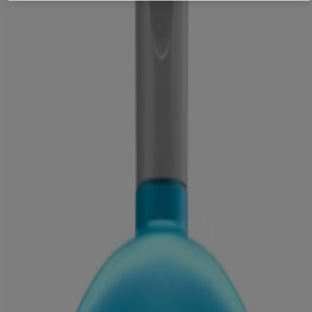
L'emploi quotidien de ce shampoing nourrissant au pH
équilibré aide à préserver la barrière naturelle du cuir chevelu
Ce shampoing doux et non médicamenteux ne contient ni
parabènes, ni phtalates, ni surfactants sulfatés, ni SLS, ni
SLES
Conçu pour favoriser la santé du cuir chevelu
Convient à tous les types de cheveux et sûr pour les cheveux
teints. Rehausse l’hydratation
Utilisez-le avec le revitalisant Hydro Boost et autres produits
hydratants de la gamme Hydro Boost
Où acheter
Détail sur le produit
Ingrédients
Water (Aqua), Sodium C14-16 Olefin Sulfonate, Cocamidopropyl
Betaine, Glycol Distearate, Hyaluronic Acid, Polyquaternium-22,