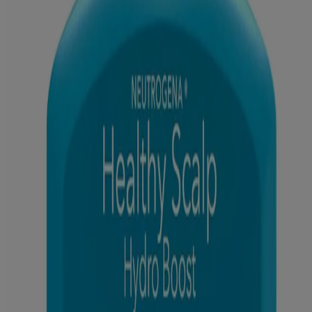
PEG-7 Amodimethicone, Linoleamidopropyl PG-Dimonium
Chloride Phosphate, Polyquaternium-39, Sodium Hydrolyzed
Potato Starch Dodecenylsuccinate, Laureth-4, PEG-150
Pentaerythrityl Tetrastearate, PPG-2 Hydroxyethyl Cocamide,
Propylene Glycol, Hexylene Glycol, Acrylates/C10-30 Alkyl
Acrylate Crosspolymer, Sodium Citrate, Citric Acid, Sodium
Hydroxide, Sodium Benzoate, Fragrance (Parfum).
Mode d’emploi
Appliquer le shampoing sur les cheveux mouillés en massant. Faire
mousser puis rincer à fond. Après le shampoing, utiliser le
revitalisant.
Mises en garde et précautions
Utiliser uniquement selon le mode d'emploi. Éviter tout contact avec
les yeux. En cas de contact, rincer les yeux immédiatement. Garder
hors de la portée des enfants.
Ce site web contient des informations sur les produits et peut différer
des informations figurant sur l'emballage du produit que vous
pourriez avoir. Veuillez consulter l'emballage de votre produit pour
obtenir les informations les plus récentes.