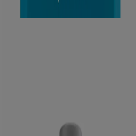
Pour de meilleurs résultats
®
Revitalisant hydratant Neutrogena
Healthy Scalp
Hydro Boost
Produits
Tous les produits
Où acheter
Compagnie
Nous joindre
Apprendre
À propos de NEUTROGENA®