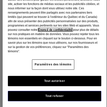
site, activer les fonctions de médias sociaux et les publicités ciblées, et
Le shampoing hydratant Neutrogena Healthy Scalp Hydro Boost
nous informer sur la façon dont vous utilisez notre site. Ces
désaltère et nettoie les cheveux une 1 étape simple. Spécialement
renseignements peuvent être partagés avec nos partenaires tiers
conçu pour les cheveux et le cuir chevelu secs, il convient à tous les
limités (qui peuvent se trouver à l’extérieur du Québec et du Canada)
types de cheveux, y compris les cheveux raides, ondulés et bouclés.
afin de vous présenter des publicités personnalisées sur des produits,
Ce shampoing nourrissant hydrate en profondeur et favorise un cuir
programmes et services pertinents sur les sites Web et appareils. Vous
chevelu sain. L’utilisation régulière de ce shampoing non desséchant
pouvez consulter notre
Énoncé de confidentialité
pour plus de détails
aide à préserver la barrière naturelle du cuir chevelu. À base d’acide
sur nos pratiques en matière de données. Vous pouvez rejeter tous les
hyaluronique, un hydratant naturellement présent dans la peau et qui
témoins non essentiels en cliquant sur le bouton ci-dessous. Pour en
attire et emprisonne l’humidité. Cette formule douce et non
savoir plus sur les témoins que nous utilisons, sur nos fournisseurs et
médicamenteuse ne contient phtalates, ni parabènes, ni SLS, ni
sur la gestion de vos préférences, cliquez sur "Paramètres des
SLES, ni surfactants sulfatés. Ce soin sûr pour les cheveux teints
témoins".
utilise le même ingrédient désaltérant que notre gamme Hydro
Boost. Pour de meilleurs résultats, utilisez-le avec le revitalisant
Hydro boost et autres produits de la gamme Hydro Boost pour le
Paramètres des témoins
corps, les mains et le visage.
Désaltérez et nettoyez vos cheveux en 1 étape simple avec le
Shampoing hydratant Neutrogena Healthy Scalp Hydro Boost
Tout autoriser
Idéal pour les cheveux et le cuir chevelu secs, ce shampoing
aide à rehausser l'hydratation des cheveux et à la faire durer
Tout refuser
Avec acide hyaluronique, un hydratant naturellement présent
dans la peau, qui attire et emprisonne l’humidité