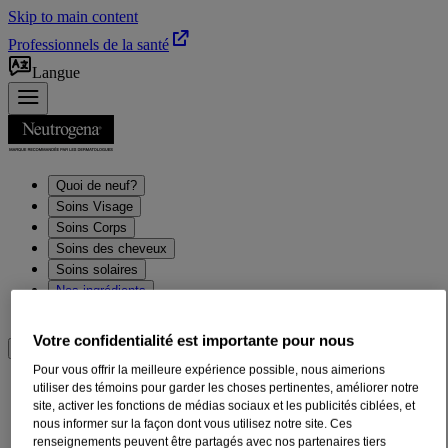
Skip to main content
Professionnels de la santé
Langue
Quoi de neuf?
Soins Visage
Soins Corps
Soins des cheveux
Soins solaires
Nos ingrédients
Conseils beauté pour les soins de la peau
Votre confidentialité est importante pour nous
Où acheter
Pour vous offrir la meilleure expérience possible, nous aimerions
®
utiliser des témoins pour garder les choses pertinentes, améliorer notre
Gel-crème Corps Neutrogena
Hydro
site, activer les fonctions de médias sociaux et les publicités ciblées, et
Boost
nous informer sur la façon dont vous utilisez notre site. Ces
renseignements peuvent être partagés avec nos partenaires tiers