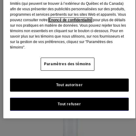
limités (qui peuvent se trouver à l’extérieur du Québec et du Canada)
®
Neutrogena
apporte aux soins corporels son expertise de pointe en
afin de vous présenter des publicités personnalisées sur des produits,
matière d’hydratation pour le visage grâce à ce gel-crème
programmes et services pertinents sur les sites Web et appareils. Vous
®
NEUTROGENA
HYDRO BOOST qui procure une peau souple
pouvez consulter notre
Énoncé de confidentialité
pour plus de détails
et hydratée, preuves cliniques à l’appui.
sur nos pratiques en matière de données. Vous pouvez rejeter tous les
témoins non essentiels en cliquant sur le bouton ci-dessous. Pour en
savoir plus sur les témoins que nous utilisons, sur nos fournisseurs et
sur la gestion de vos préférences, cliquez sur "Paramètres des
La formule exclusive et ultralégère de notre gel-crème contient de
témoins".
l’acide hyaluronique.
Utiliser tous les jours pour rehausser l’hydratation et aider à :
Paramètres des témoins
Maintenir l’équilibre d’hydratation de la peau en la nourrissant
continuellement
Tout autoriser
Désaltérer la peau en continu
Non gras, ce gel-crème s’absorbe instantanément pour vous
permettre de vous habiller immédiatement après l’application. Testé
Tout refuser
sous contrôle dermatologique.
Découvrez la gamme complète de soins hydratants quotidiens