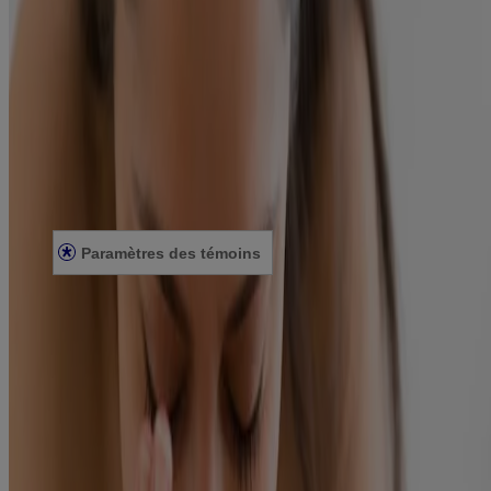
À propos de NEUTROGENA®
Notre engagement envers la diversité
FAQ
Plan du site
Mentions légales
Conditions générales
Énoncé de confidentialité
Énoncé sur l’accessibilité
Paramètres des témoins
© Kenvue Canada Inc. 2025. Tous droits réservés. Ce site Web est
destiné aux visiteurs du Canada. Les marques de tiers utilisées ici
sont des marques de commerce de leurs propriétaires respectifs.
Assurez-vous que ce produit vous convient. Lisez et respectez
toujours l'étiquette.