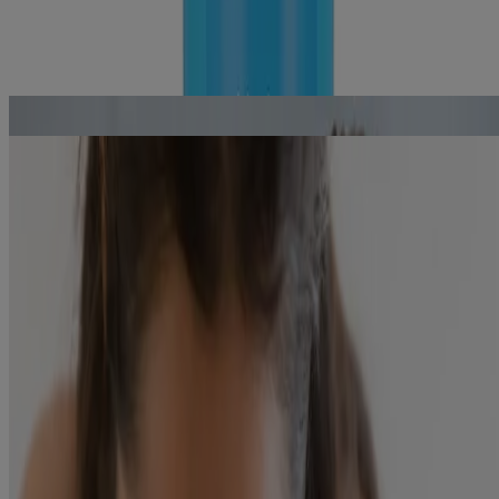
obtenir les informations les plus récentes.
En Savoir Plus
Choisir l’hydratant qui convient le mieux à votre peau
Lire l'article
Prendre soin de la peau déshydratée et lui donner un aspect sain
Lire l'article
Produits
Tous les produits
Où acheter
Compagnie
Nous joindre
Apprendre