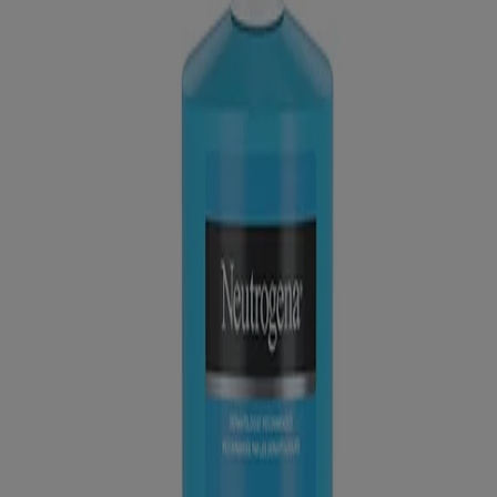
®
NEUTROGENA
HYDRO BOOST pour le corps, les mains et le
visage.
453 g
Où acheter
Détail sur le produit
Ingrédients
Water (eau), Glycerin, Isopropyl Palmitate, Petrolatum,
Dimethicone, Cetyl Alcohol, Phenoxyethanol, Sodium Polyacrylate,
Cetearyl Olivate, Caprylyl Glycol, Ethylhexylglycerin, Sorbitan
Olivate, Carbomer, Sodium Hyaluronate,Sodium Hydroxide.
Mode d’emploi
Appliquer sur la peau sèche au besoin.
Ce site web contient des informations sur les produits et peut différer
des informations figurant sur l'emballage du produit que vous
pourriez avoir. Veuillez consulter l'emballage de votre produit pour