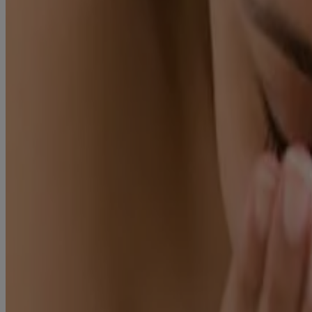
1.
Démaquiller
:
Tout d’abord, il est important d’éliminer efficacement le maquillage. 
pour une eau micellaire douce, adaptée à votre type de peau. L’eau micel
quotidienne, même si vous ne portez pas de maquillage, car cela perme
2.
Nettoyer
:
Deuxième étape de la routine de soins de la peau, le nettoyage du visag
Choisissez un nettoyant doux et hydratant qui ne laisse pas de résidu,
3.
Hydrater
:
Pour terminer, il est important d’appliquer un hydratant, une étape cr
conviennent à votre type de peau, comme les gels hydratants à texture
le faire pénétrer.
Produits connexes
®
Gel nettoyant hydratant Neutrogena
Hydro Boost
Swipe to Shop