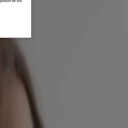
 gestion de vos
 l’alimentation*. En effet, pour prendre soin de sa peau, il faut
 sont de simples mesures à adopter pour obtenir une peau éclatante,
 à venir causés par le soleil. Il en est de même pour la peau
a pollution, pour aider à ralentir l’apparition des premières rides et
t recommandé d’employer des crèmes à base d’acide hyaluronique et
i, la peau est plus lisse et visiblement plus souple. Pour rehausser
e les traditions asiatiques en les intégrant dans une tendance de
aine, en particulier si elle est déshydratée.