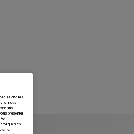
rder les choses
es, et nous
avec nos
 vous présenter
s Web et
 pratiques en
ton ci-