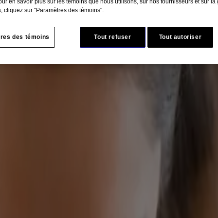
ur en savoir plus sur les témoins que nous utilisons, sur nos fournisseurs et sur la
, cliquez sur "Paramètres des témoins".
é pour avoir une peau hydratée, mais 85 % sous-estiment l’importance de
res des témoins
Tout refuser
Tout autoriser
r. Boire de l’eau, adopter une saine alimentation et faire de l’exercice
 des produits doux, qui conviennent à chaque type de peau.
 :
r des rayons nocifs. Il faut agir maintenant pour prévenir les dommages
es dommages d’un mode de vie effréné et des agressions externes comme l
nue tout au long de la journée. Pour combattre la déshydratation, il es
égrité de la barrière cutanée, pour une hydratation de longue durée. Ains
e quotidienne de soins qui convient à la peau. On fait maintenant revivr
outine beauté), un rituel beauté méticuleux essentiel pour avoir une peau s
tée :