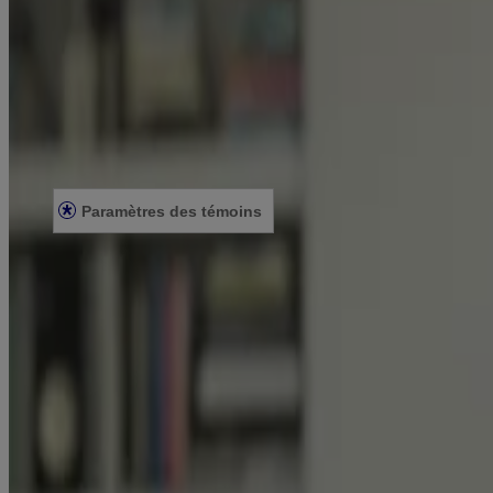
Notre engagement envers la diversité
FAQ
Plan du site
Mentions légales
Conditions générales
Énoncé de confidentialité
Énoncé sur l’accessibilité
Paramètres des témoins
© Kenvue Canada Inc. 2025. Tous droits réservés. Ce site Web est dest
que ce produit vous convient. Lisez et respectez toujours l'étiquette.