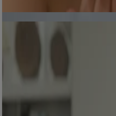
®
Gel nettoyant hydratant Neutrogena
Hydro Boost
Choisir l’hydratant qui convient le mieux à votre peau
Lire l'article
Bienfaits de l’acide hyaluronique pour une peau d’apparence saine
Lire l'article
Produits
Tous les produits
Où acheter
Compagnie
Nous joindre
Apprendre
À propos de NEUTROGENA®