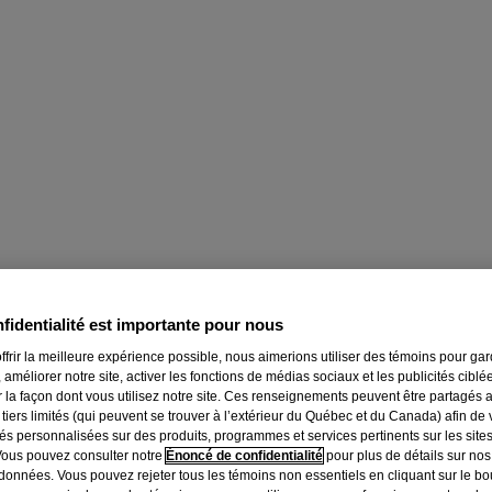
fidentialité est importante pour nous
ffrir la meilleure expérience possible, nous aimerions utiliser des témoins pour ga
 améliorer notre site, activer les fonctions de médias sociaux et les publicités ciblé
r la façon dont vous utilisez notre site. Ces renseignements peuvent être partagés 
 tiers limités (qui peuvent se trouver à l’extérieur du Québec et du Canada) afin de
tée et lui donner un aspect sain
tés personnalisées sur des produits, programmes et services pertinents sur les site
Vous pouvez consulter notre
Énoncé de confidentialité
pour plus de détails sur nos
données. Vous pouvez rejeter tous les témoins non essentiels en cliquant sur le bou