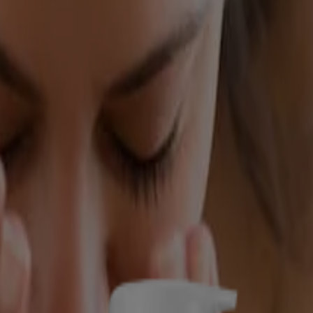
Choisissez toujours des produits non abrasifs, doux et hydratants, qui co
laire est idéale pour l’emploi le matin. Il est important de mettre l’acc
t d’éliminer les impuretés.
e est une étape essentielle pour éliminer ce qui rend la peau terne et dé
 pour une peau propre, souple et douce au toucher.
uciale pour obtenir une peau radieuse, d’apparence saine. N’oubliez pas 
 légère. Appliquez l’hydratant deux fois par jour sur la peau propre du 