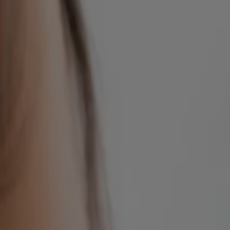
nviennent à votre peau. Si vous préférez les textures aqueuses, optez
ent sur ce point : l’application d’un démaquillant est une étape
loger les impuretés, les traces de maquillage et l’excès de sébum.
d’hydrater votre peau chaque jour à l’aide de produits non gras qui
visage et du cou, en effectuant des mouvements circulaires pour bien