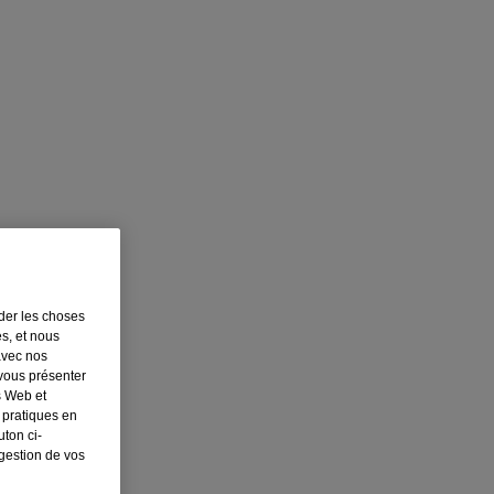
rder les choses
es, et nous
avec nos
 vous présenter
s Web et
 pratiques en
ton ci-
 gestion de vos