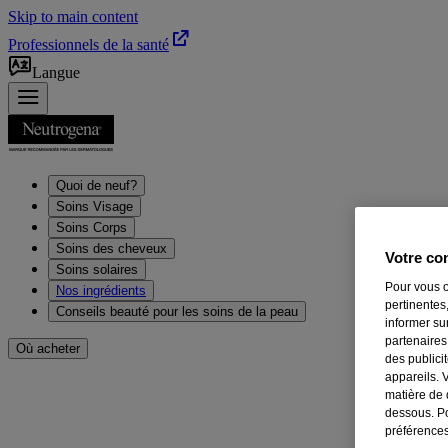
Skip to main content
Professionnels de la santé
Langue
Quoi de neuf?
Soins Visage
Soins Corps
Soins des cheveux
Votre con
Soins solaires
Pour vous o
Nos ingrédients
pertinentes,
Conseils beauté pour les soins de la peau
informer su
partenaires
Où acheter
des publici
appareils. 
Produits pour le corps HYDR
matière de 
dessous. Po
préférences