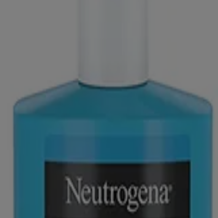
iné aux visiteurs du Canada. Les marques de tiers utilisées ici sont de