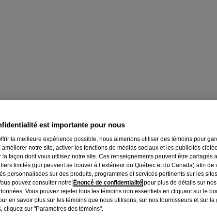
fidentialité est importante pour nous
ffrir la meilleure expérience possible, nous aimerions utiliser des témoins pour ga
 améliorer notre site, activer les fonctions de médias sociaux et les publicités ciblé
r la façon dont vous utilisez notre site. Ces renseignements peuvent être partagés 
 tiers limités (qui peuvent se trouver à l’extérieur du Québec et du Canada) afin de
tés personnalisées sur des produits, programmes et services pertinents sur les site
Vous pouvez consulter notre
Énoncé de confidentialité
pour plus de détails sur nos
O BOOST
données. Vous pouvez rejeter tous les témoins non essentiels en cliquant sur le bou
ur en savoir plus sur les témoins que nous utilisons, sur nos fournisseurs et sur la
, cliquez sur "Paramètres des témoins".