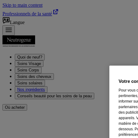
Skip to main content
Professionnels de la santé
Langue
Quoi de neuf?
Soins Visage
Soins Corps
Soins des cheveux
Votre con
Soins solaires
Nos ingrédients
Pour vous o
pertinentes,
Conseils beauté pour les soins de la peau
informer su
partenaires
Où acheter
des publici
appareils. 
Soins de la peau ultradoux
matière de 
dessous. Po
préférences