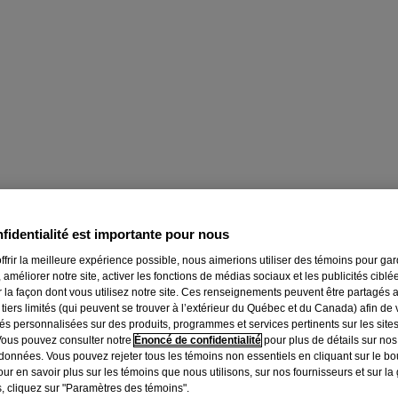
fidentialité est importante pour nous
ffrir la meilleure expérience possible, nous aimerions utiliser des témoins pour ga
 améliorer notre site, activer les fonctions de médias sociaux et les publicités ciblé
r la façon dont vous utilisez notre site. Ces renseignements peuvent être partagés 
 tiers limités (qui peuvent se trouver à l’extérieur du Québec et du Canada) afin de
tés personnalisées sur des produits, programmes et services pertinents sur les site
Vous pouvez consulter notre
Énoncé de confidentialité
pour plus de détails sur nos
données. Vous pouvez rejeter tous les témoins non essentiels en cliquant sur le bou
ur en savoir plus sur les témoins que nous utilisons, sur nos fournisseurs et sur la
, cliquez sur "Paramètres des témoins".