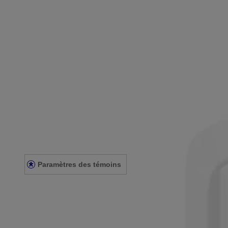
Compagnie
Nous joindre
Apprendre
À propos de NEUTROGENA®
Notre engagement envers la diversité
FAQ
Plan du site
Mentions légales
Conditions générales
Énoncé de confidentialité
Énoncé sur l’accessibilité
Paramètres des témoins
© Kenvue Canada Inc. 2025. Tous droits réservés. Ce site Web est dest
que ce produit vous convient. Lisez et respectez toujours l'étiquette.