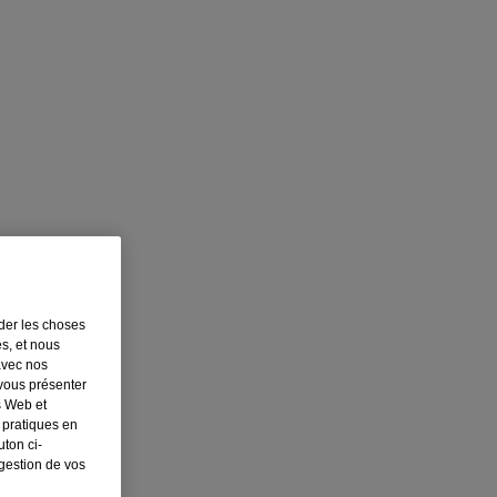
rder les choses
es, et nous
avec nos
 vous présenter
s Web et
 pratiques en
ton ci-
 gestion de vos