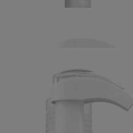
orps Ultradouce
Parfum
, 141 g
c provitamine B5, 473 ml
®