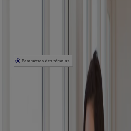
À propos de NEUTROGENA®
Notre engagement envers la diversité
FAQ
Plan du site
Mentions légales
Conditions générales
Énoncé de confidentialité
Énoncé sur l’accessibilité
Paramètres des témoins
© Kenvue Canada Inc. 2025. Tous droits réservés. Ce site Web est
destiné aux visiteurs du Canada. Les marques de tiers utilisées ici
sont des marques de commerce de leurs propriétaires respectifs.
Assurez-vous que ce produit vous convient. Lisez et respectez
toujours l'étiquette.