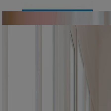
En savoir plus
Que sont les soins tonifiants et lequel convient le mieux à votre
peau?
Lire l'article
Déterminer la meilleure routine matinale pour votre peau sensible
Lire l'article
Produits
Tous les produits
Où acheter
Compagnie
Nous joindre
Apprendre