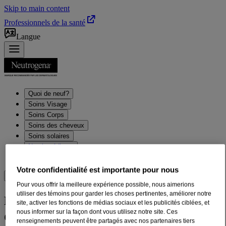
Skip to main content
Professionnels de la santé
Langue
Quoi de neuf?
Soins Visage
Soins Corps
Soins des cheveux
Soins solaires
Nos ingrédients
Conseils beauté pour les soins de la peau
Votre confidentialité est importante pour nous
Où acheter
Pour vous offrir la meilleure expérience possible, nous aimerions
utiliser des témoins pour garder les choses pertinentes, améliorer notre
®
Nettoyant facial Neutrogena
Deep
site, activer les fonctions de médias sociaux et les publicités ciblées, et
®
nous informer sur la façon dont vous utilisez notre site. Ces
Clean
renseignements peuvent être partagés avec nos partenaires tiers