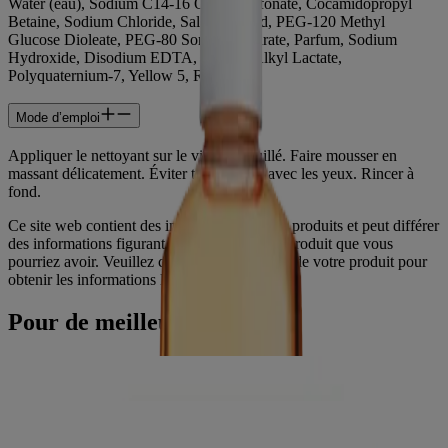
Water (eau), Sodium C14-16 Olefin Sulfonate, Cocamidopropyl
Betaine, Sodium Chloride, Salicylic Acid, PEG-120 Methyl
Glucose Dioleate, PEG-80 Sorbitan Laurate, Parfum, Sodium
Hydroxide, Disodium EDTA, C12-15 Alkyl Lactate,
Polyquaternium-7, Yellow 5, Red 40.
Mode d’emploi
Appliquer le nettoyant sur le visage mouillé. Faire mousser en
massant délicatement. Éviter tout contact avec les yeux. Rincer à
fond.
Ce site web contient des informations sur les produits et peut différer
des informations figurant sur l'emballage du produit que vous
pourriez avoir. Veuillez consulter l'emballage de votre produit pour
obtenir les informations les plus récentes.
Pour de meilleurs résultats
®
®
Doux exfoliant Neutrogena
Deep Clean
®
Gel-crème Neutrogena
Hydro Boost