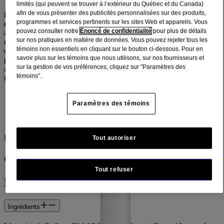
limités (qui peuvent se trouver à l’extérieur du Québec et du Canada)
®
afin de vous présenter des publicités personnalisées sur des produits,
Le nettoyant facial NEUTROGENA DEEP CLEAN
nettoie
programmes et services pertinents sur les sites Web et appareils. Vous
en profondeur pour améliorer le teint.
Il nettoie si bien qu'il
pouvez consulter notre
Énoncé de confidentialité
pour plus de détails
améliore l'apparence et la texture de la peau, et ne laisse aucun
sur nos pratiques en matière de données. Vous pouvez rejeter tous les
résidu pouvant obstruer les pores. Ce nettoyant facial efficace
témoins non essentiels en cliquant sur le bouton ci-dessous. Pour en
contient un acide hydroxylé qui pénètre profondément dans les
savoir plus sur les témoins que nous utilisons, sur nos fournisseurs et
pores pour déloger la saleté, le sébum et le maquillage. Il élimine
sur la gestion de vos préférences, cliquez sur "Paramètres des
aussi les cellules de peau morte qui peuvent rendre la peau sèche,
témoins".
rugueuse et terne. Résultat : une peau plus douce et plus fraîche.
Nettoie en profondeur jusque dans les pores, et dissout la
saleté, le sébum et le maquillage pour améliorer le teint
Paramètres des témoins
Enlève les cellules de peau morte à la surface de l’épiderme
Flacon-pompe de 200 ml
Tout autoriser
Où acheter
Tout refuser
Détail sur le produit
Ingrédients