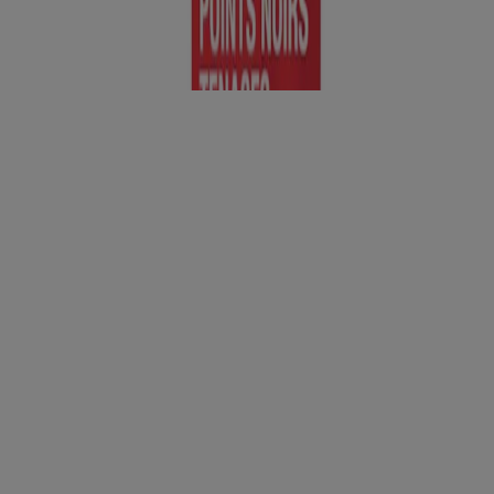
obtenir les informations les plus récentes.
En Savoir Plus
Soins antiacné à base d’acide salicylique
Lire l'article
Produits
Tous les produits
Où acheter
Compagnie
Nous joindre
Apprendre
À propos de NEUTROGENA®