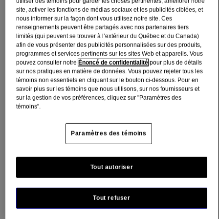
utiliser des témoins pour garder les choses pertinentes, améliorer notre
Le sérum quotidien Points noirs tenaces Neutrogena cible les
site, activer les fonctions de médias sociaux et les publicités ciblées, et
boutons et prévient la formation de nouveaux boutons.
Contient
nous informer sur la façon dont vous utilisez notre site. Ces
10 % d'acides glycolique + mandélique + polyhydroxylé pour
renseignements peuvent être partagés avec nos partenaires tiers
exfolier et aider à éliminer les résidus tenaces qui obstruent les pores
limités (qui peuvent se trouver à l’extérieur du Québec et du Canada)
et peuvent causer de l'acné. Ce sérum pour adultes et enfants de 12
afin de vous présenter des publicités personnalisées sur des produits,
ans et plus convient à la peau sujette à l'acné. Offert en tube de 29
programmes et services pertinents sur les sites Web et appareils. Vous
ml.
pouvez consulter notre
Énoncé de confidentialité
pour plus de détails
sur nos pratiques en matière de données. Vous pouvez rejeter tous les
Où acheter
témoins non essentiels en cliquant sur le bouton ci-dessous. Pour en
savoir plus sur les témoins que nous utilisons, sur nos fournisseurs et
sur la gestion de vos préférences, cliquez sur "Paramètres des
Détail sur le produit
témoins".
Ingrédients
Paramètres des témoins
INGREDIENT MÉDICINAL % P/P : Acide salicylique 0. 5%
INGRÉDIENTS NON MÉDICINAUX : Dimethicone,
Dimethicone Crosspolymer, Disodium EDTA, Gluconolactone,
Tout autoriser
Glycolic Acid, Hydroxyethyl Acrylate/Sodium Acryloyldimethyl
Taurate Copolymer, Mandelic Acid, Neopentyl Glycol
Diheptanoate, Polyacrylate Crosspolymer‐6, Propylene Glycol,
Tout refuser
Sodium Hydroxide, Water (eau).