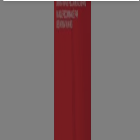
Mode d’emploi
Adultes et enfants de 12 ans et plus. Nettoyer la peau en profondeur
avant d’appliquer le produit. Pour les nouveaux utilisateurs :
Appliquer le produit sur une petite surface, une fois par jour pendant
3 jours, pour savoir si vous êtes sensible à ce produit. Si vous ne
ressentez aucun inconfort, appliquer une mince couche du produit
sur toute la surface atteinte. Commencer par 1 application par jour,
puis augmenter graduellement la fréquence jusqu’à 2-3 applications
par jour, au besoin. En cas de sécheresse ou de desquamation de la
peau, réduire la fréquence à une application par jour ou à une
application tous les deux jours.
Mises en garde et précautions
Pour usage externe seulement.
Consultez un médecin ou un pharmacien avant l’utilisation si
vous
avez de l’acné sévère.
Lorsque vous utilisez ce produit,
une irritation et une sécheresse
de la peau sont plus susceptibles de se produire si vous employez un
autre produit antiacné topique en même temps. En cas d’irritation,
utiliser un seul produit à la fois. Éviter tout contact avec les yeux. En
cas de contact, rincer à grande eau.