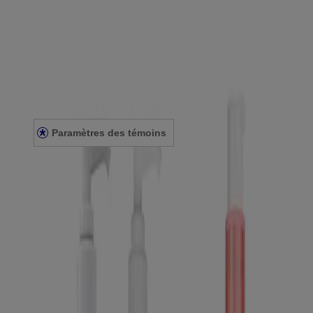
Notre engagement envers la diversité
FAQ
Plan du site
Mentions légales
Conditions générales
Énoncé de confidentialité
Énoncé sur l’accessibilité
Paramètres des témoins
© Kenvue Canada Inc. 2025. Tous droits réservés. Ce site Web est
destiné aux visiteurs du Canada. Les marques de tiers utilisées ici
sont des marques de commerce de leurs propriétaires respectifs.
Assurez-vous que ce produit vous convient. Lisez et respectez
toujours l'étiquette.