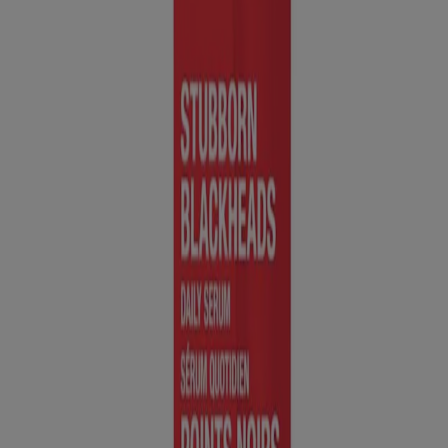
Cessez d’utiliser et consultez un médecin si
aucune amélioration
n’est ressentie après 6 à 8 semaines ou si vous avez des
démangeaisons, une sensation de brûlure ou une irritation sévères de
la peau.
Alerte aux allergies :
Obtenir immédiatement des soins médicaux
en cas d’urticaire, de gonflement des yeux ou de la bouche,
d’apparition de cloques ou de difficulté à respirer.
Garder hors de la portée des enfants.
En cas d’ingestion, appeler
un centre antipoison ou obtenir des soins médicaux immédiatement.
AVERTISSEMENT :
Utiliser uniquement selon le mode d’emploi.
Éviter tout contact avec les yeux. Si une irritation survient et
persiste, cesser l’emploi et consulter un médecin. Avant l’exposition
au soleil, il est recommandé de couvrir d’un écran solaire les zones
où des acides alphahydroxylés (AAH) ont été appliqués. Le contact
du produit avec la peau doit être d’une fréquence ou d’une durée
limitée. Ne pas utiliser si le sceau de sécurité sur le tube manque ou
est brisé. Conserver entre 15 et 30 °C.
Ce site web contient des informations sur les produits et peut différer
des informations figurant sur l'emballage du produit que vous
pourriez avoir. Veuillez consulter l'emballage de votre produit pour