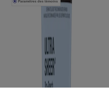
Paramètres des témoins
© Kenvue Canada Inc. 2025. Tous droits réservés. Ce site Web est
destiné aux visiteurs du Canada. Les marques de tiers utilisées ici
sont des marques de commerce de leurs propriétaires respectifs.
Assurez-vous que ce produit vous convient. Lisez et respectez
toujours l'étiquette.