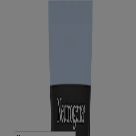
Produits
Tous les produits
Où acheter
Compagnie
Nous joindre
Apprendre
À propos de NEUTROGENA®
Notre engagement envers la diversité
FAQ
Plan du site
Mentions légales
Conditions générales
Énoncé de confidentialité
Énoncé sur l’accessibilité