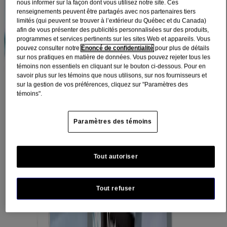
nous informer sur la façon dont vous utilisez notre site. Ces
®
renseignements peuvent être partagés avec nos partenaires tiers
Sheer
limités (qui peuvent se trouver à l’extérieur du Québec et du Canada)
afin de vous présenter des publicités personnalisées sur des produits,
programmes et services pertinents sur les sites Web et appareils. Vous
Des écrans solaires invisibles, légers et
pouvez consulter notre
Énoncé de confidentialité
pour plus de détails
agréables à porter.
sur nos pratiques en matière de données. Vous pouvez rejeter tous les
témoins non essentiels en cliquant sur le bouton ci-dessous. Pour en
savoir plus sur les témoins que nous utilisons, sur nos fournisseurs et
sur la gestion de vos préférences, cliquez sur "Paramètres des
Filtres
témoins".
Trier par
Filtres
Paramètres des témoins
Trier par
Tout autoriser
Besoin
Peau sensible (1)
Soins antiâge (1)
Tout refuser
Soins génériques/quotidiens (4)
Catégorie