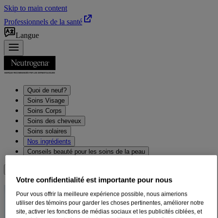
Skip to main content
Professionnels de la santé
Langue
Quoi de neuf?
Soins Visage
Soins Corps
Soins des cheveux
Soins solaires
Nos ingrédients
Conseils beauté pour les soins de la peau
Où acheter
Votre confidentialité est importante pour nous
Écran solaire
Pour vous offrir la meilleure expérience possible, nous aimerions
utiliser des témoins pour garder les choses pertinentes, améliorer notre
®
NEUTROGENA
Ultra
site, activer les fonctions de médias sociaux et les publicités ciblées, et