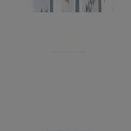
5
Articles
Supprimer les filtres
®
Lotion écran solaire Neutrogena
MINERAL Ultra
®
Sheer
Toucher sec FPS 30
®
®
Écran solaire Neutrogena
Ultra Sheer
Sérum
hydratant pour le visage FPS 50+
®
®
Écran solaire Neutrogena
Mineral Ultra Sheer
Sec au toucher en bâton Visage et corps FPS 50
®
®
Écran solaire Neutrogena
Ultra Sheer
en bruine
corporelle
®
®
Lotion écran solaire Neutrogena
Ultra Sheer
Sec
au toucher