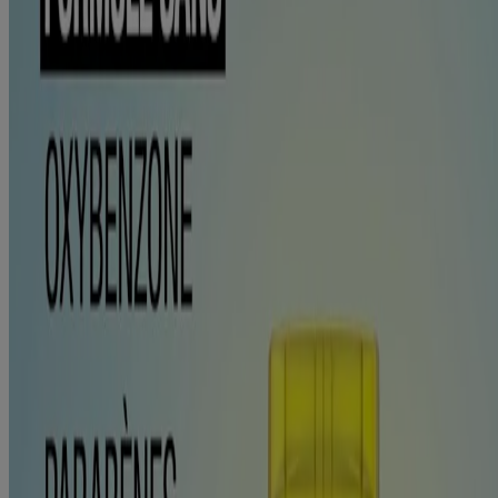
de parabènes.
Où acheter
Détail sur le produit
Ingrédients
Ingrédients actifs (p/p) :
homosalate à 15 %, octocrylène à 10 %,
octisalate à 5 %, avobenzone à 3 %
Ingrédients inactifs :
Ascorbyl Palmitate, Butyloctyl Salicylate,
C12-15 Alkyl Benzoate, Diethylhexyl 2,6-Naphthalate,
Dimethicone, Isohexadecane, Neopentyl Glycol Diethylhexanoate,
Neopentyl Glycol Diisostearate, Octyldodecyl Neopentanoate,
Ozokerite, Parfum, Paraffin, Styrene/Acrylates Copolymer,
Synthetic Beeswax, Synthetic Wax, Tocopheryl Acetate
VP/Eicosene Copolymer.
Mode d’emploi
Adultes et enfants de plus de 6 mois :