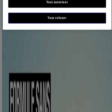
et le corps.
Tout autoriser
Le bâton de format voyage est de la taille parfaite pour
l’emmener lors des journées amusantes au soleil et des
Tout refuser
activités de plein air comme le vélo, la randonnée et la
natation. Protège la peau de votre enfant contre les coups de
soleil.
À base de multivitamines antioxydantes C et E, cette formule
non grasse laisse la peau respirer et lui procure une sensation
de douceur et de confort. Cet écran solaire ne laissera pas de
résidus blancs ou de marques crayeuses sur la peau.
Résistant à l’eau pendant 80 minutes. Appliquer
généreusement sur le visage et le corps 15 minutes avant
l’exposition au soleil. Lorsqu’il est utilisé selon le mode
d’emploi et avec d’autres mesures de protection solaire, ce
bâton aide à prévenir les coups de soleil et à réduire le risque
de cancer de la peau causé par le soleil.
Doux pour la peau sensible et en développement des enfants,
®
l’écran solaire en bâton de Neutrogena
offre une protection
solaire qui glisse facilement sur la peau pour une application
pratique et sans dégâts. L’écran solaire doux et non gras ne
contient pas d’huile minérale, de colorant, d’oxybenzone ou