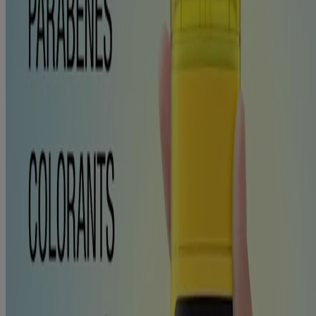
Appliquer généreusement 15 minutes avant l’exposition au
soleil
Appliquer de nouveau au moins toutes les 2 heures
Appliquer de nouveau après avoir nagé ou transpiré pendant
80 minutes
Appliquer de nouveau immédiatement après s’être séché avec
une serviette
Mesures de protection solaire : L’exposition au soleil augmente le
risque de cancer et de vieillissement prématuré de la peau. Pour
réduire ce risque, il convient d’utiliser régulièrement un écran solaire
doté d’un FPS à large spectre d’au moins 15 et de suivre d’autres
mesures de protection solaire, notamment :
limiter l’exposition au soleil (surtout entre 10 h et 14 h)
porter un haut à manches longues, un pantalon, un chapeau et
des lunettes de soleil.
Mises en garde et précautions
Pour usage externe seulement. Ne pas utiliser sur la peau éraflée.