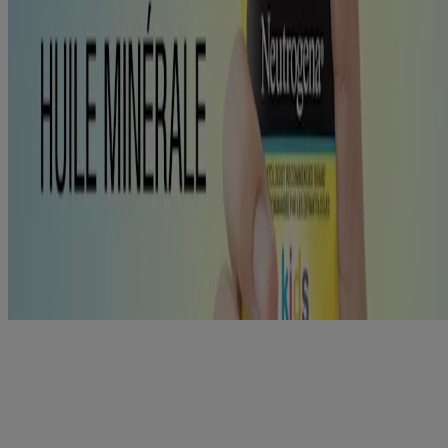
Lorsque vous utilisez ce produit, éviter tout contact avec les yeux.
En cas de contact, rincer à grande eau. Cessez d’utiliser et consultez
un médecin si une éruption cutanée survient. Garder hors de la
portée des enfants. En cas d’ingestion, appeler un centre antipoison
ou obtenir des soins médicaux immédiatement.
Autres renseignements
Conserver entre 15 et 30 °C. Peut tacher certains tissus.
Ce site web contient des informations sur les produits et peut différer
des informations figurant sur l'emballage du produit que vous
pourriez avoir. Veuillez consulter l'emballage de votre produit pour
obtenir les informations les plus récentes.
Pour de meilleurs résultats
®
®
Écran solaire Neutrogena
Ultra Sheer
en bruine
corporelle
®
Lotion écran solaire Neutrogena
MINERAL Ultra
®
Sheer
Toucher sec FPS 30