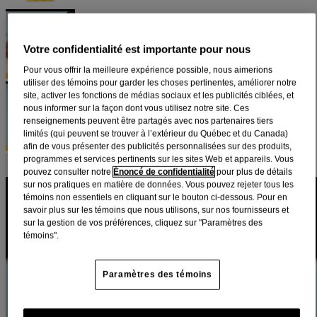
Votre confidentialité est importante pour nous
Pour vous offrir la meilleure expérience possible, nous aimerions
utiliser des témoins pour garder les choses pertinentes, améliorer notre
site, activer les fonctions de médias sociaux et les publicités ciblées, et
nous informer sur la façon dont vous utilisez notre site. Ces
renseignements peuvent être partagés avec nos partenaires tiers
limités (qui peuvent se trouver à l’extérieur du Québec et du Canada)
afin de vous présenter des publicités personnalisées sur des produits,
programmes et services pertinents sur les sites Web et appareils. Vous
pouvez consulter notre
Énoncé de confidentialité
pour plus de détails
sur nos pratiques en matière de données. Vous pouvez rejeter tous les
Écran solaire en bâton pour enfants
témoins non essentiels en cliquant sur le bouton ci-dessous. Pour en
savoir plus sur les témoins que nous utilisons, sur nos fournisseurs et
®
Neutrogena
, FPS 50+
sur la gestion de vos préférences, cliquez sur "Paramètres des
témoins".
Protégez vos enfants contre les coups de soleil et les autres
effets du soleil avec l’écran solaire en bâton pour enfants de
Paramètres des témoins
®
Neutrogena
. Comprend un soin solaire à FPS 50+ pour
protéger contre les rayons UVA et les rayons UVB qui brûlent
la peau. Offert en format bâton de 42 grammes pour le visage