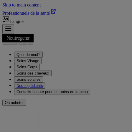
Skip to main content
Professionnels de la santé
Langue
Quoi de neuf?
Soins Visage
Soins Corps
Soins des cheveux
Soins solaires
Nos ingrédients
Conseils beauté pour les soins de la peau
Où acheter
Trouvez des produits qui
nettoient, lissent et adoucissent