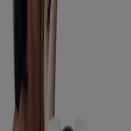
Soins hydratants
Consulter par besoin
Soins antiacné
Peau sèche
Peau sensible
Consulter par gamme de produits