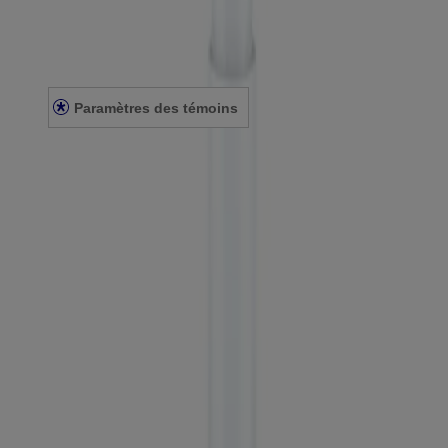
Conditions générales
Énoncé de confidentialité
Énoncé sur l’accessibilité
Paramètres des témoins
© Kenvue Canada Inc. 2025. Tous droits réservés. Ce site Web est
destiné aux visiteurs du Canada. Les marques de tiers utilisées ici
sont des marques de commerce de leurs propriétaires respectifs.
Assurez-vous que ce produit vous convient. Lisez et respectez
toujours l'étiquette.