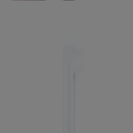
Consulter par gamme de produits
Produits
Tous les produits
Où acheter
Compagnie
Nous joindre
Apprendre
À propos de NEUTROGENA®
Notre engagement envers la diversité
FAQ
Plan du site
Mentions légales