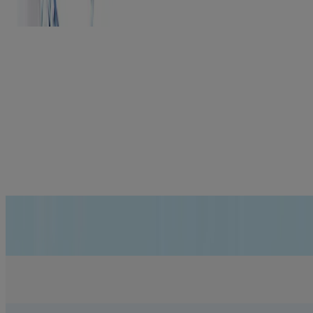
hydratée
Correcteur de rides express
Atténue l’apparence des rides jusqu’à 5 fois plus qu’un sérum
antiâge de prestige reconnu*
*par rapport à un sérum antiâge de prestige reconnu aux É.-U. Selon
l’apparence des rides du front, des joues, sous les yeux, ainsi que
des pattes-d’oie.
En savoir plus
Aide à réduire les signes précoces de vieillissement
EN SAVOIR PLUS
Peut-on maintenir la peau hydratée? Nous avons demandé à la
science. Voici la réponse.
DÉTAILS
Hé les rides! Une mauvaise semaine s’annonce pour vous!
DÉTAILS
Une protection solaire efficace que vous adorerez