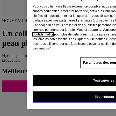
Pour vous offrir la meilleure expérience possible, nous aime
choses pertinentes, améliorer notre site, activer les fonctio
ciblées, et nous informer sur la façon dont vous utilisez no
®
NOUVEAU Hydratant Collagen Bank
partagés avec nos partenaires tiers limités (qui peuvent se 
Canada) afin de vous présenter des publicités personnalis
services pertinents sur les sites Web et appareils. Vous po
Un collagène plus puissant, une
confidentialité
pour plus de détails sur nos pratiques en m
les témoins non essentiels en cliquant sur le bouton ci-des
peau plus rebondie et éclatante.
que nous utilisons, sur nos fournisseurs et sur la gestion d
des témoins".
Hydrate pour renforcer le collagène existant et en stimuler la
production.
Paramètres des tém
Meilleurs vendeurs
Tout autoriser
®
®
Hydratant Neutrogena
Collagen Bank
®
Gel-crème Neutrogena
Hydro Boost
Tout refuser
®
Gel-crème Neutrogena
Hydro Boost FPS 25, 47 ml