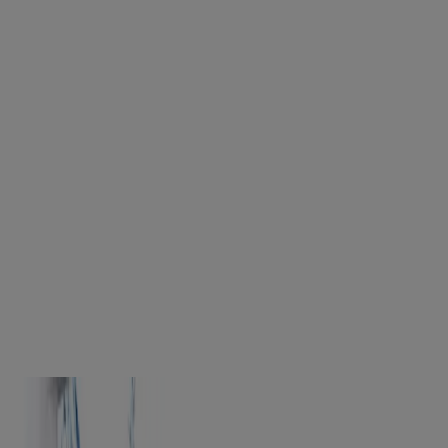
®
Lingettes nettoyantes démaquillantes Neutrogena
Tout-en-un
®
®
Lotion écran solaire Neutrogena
Ultra Sheer
Sec
au toucher
®
Gel-crème Peau ultrasèche Neutrogena
Hydro
Boost
®
®
Écran solaire Neutrogena
Ultra Sheer
en bruine
corporelle
®
Démaquillant sans huile pour les yeux Neutrogena
®
®
Lotion écran solaire Neutrogena
Clear Face
avec
FPS 50
NEUTROGENA® HYDRO BOOST
Ressentez les bienfaits d’une peau vraiment bien