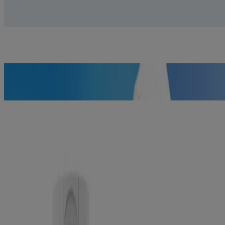
DÉTAILS
Enlève 99,3 % de votre maquillage le plus tenace
EN SAVOIR PLUS
La science vous invite à suivre ces bons
conseils pour vous protéger du soleil.
Les nettoyants antiacné sont des produits
médicamenteux.
Cela ne veut pas dire qu’ils doivent nécessairement
sentir comme un médicament.
Traiter et prévenir les poussées d’acné, tout en appréciant un arôme
vivifiant de pamplemousse rose.