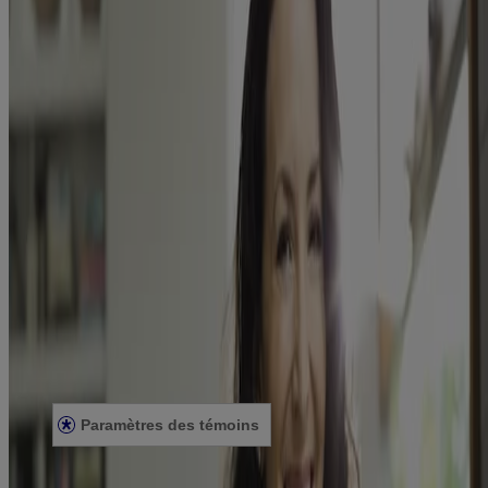
Tous les produits
Où acheter
Compagnie
Nous joindre
Apprendre
À propos de NEUTROGENA®
Notre engagement envers la diversité
FAQ
Plan du site
Mentions légales
Conditions générales
Énoncé de confidentialité
Énoncé sur l’accessibilité
Paramètres des témoins
© Kenvue Canada Inc. 2025. Tous droits réservés. Ce site Web est