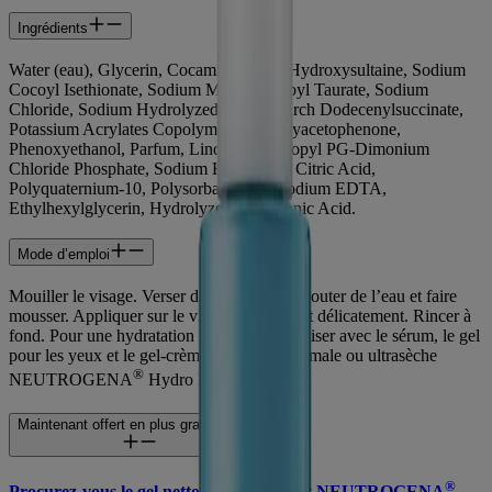
Ingrédients
Water (eau), Glycerin, Cocamidopropyl Hydroxysultaine, Sodium
Cocoyl Isethionate, Sodium Methyl Cocoyl Taurate, Sodium
Chloride, Sodium Hydrolyzed Potato Starch Dodecenylsuccinate,
Potassium Acrylates Copolymer, Hydroxyacetophenone,
Phenoxyethanol, Parfum, Linoleamidopropyl PG-Dimonium
Chloride Phosphate, Sodium Hydroxide, Citric Acid,
Polyquaternium-10, Polysorbate 20, Disodium EDTA,
Ethylhexylglycerin, Hydrolyzed Hyaluronic Acid.
Mode d’emploi
Mouiller le visage. Verser dans les mains, ajouter de l’eau et faire
mousser. Appliquer sur le visage en massant délicatement. Rincer à
fond. Pour une hydratation plus intense, utiliser avec le sérum, le gel
pour les yeux et le gel-crème pour peau normale ou ultrasèche
®
NEUTROGENA
Hydro Boost.
Maintenant offert en plus grand format
®
Procurez-vous le gel nettoyant hydratant NEUTROGENA