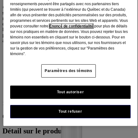
renseignements peuvent être partagés avec nos partenaires tiers
®
Gel nettoyant hydratant NEUTROGENA
Hydro Boost
limités (qui peuvent se trouver à l’extérieur du Québec et du Canada)
stimule l’hydratation pour une peau douce et souple.
Ce gel
afin de vous présenter des publicités personnalisées sur des produits,
nettoyant léger se transforme en une mousse soyeuse qui élimine
programmes et services pertinents sur les sites Web et appareils. Vous
efficacement le maquillage et les impuretés. À base d’acide
pouvez consulter notre
Énoncé de confidentialité
pour plus de détails
hyaluronique, elle augmente et maintient l’hydratation de la peau,
sur nos pratiques en matière de données. Vous pouvez rejeter tous les
preuves cliniques à l’appui, et la laisse propre et souple au toucher,
témoins non essentiels en cliquant sur le bouton ci-dessous. Pour en
après chaque nettoyage.
savoir plus sur les témoins que nous utilisons, sur nos fournisseurs et
sur la gestion de vos préférences, cliquez sur "Paramètres des
Sans savon
témoins".
Sans huile
Paramètres des témoins
Sans parabènes
Hypoallergénique
Tout autoriser
Non comédogène (n’obstrue pas les pores)
160 ml
Tout refuser
Où acheter
Détail sur le produit