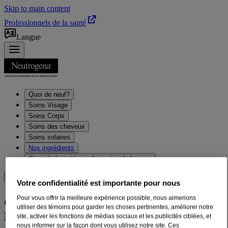
Skip to main content
Professionnels de la santé
Langue
Quoi de neuf?
Soins Visage
Soins Corps
Soins des cheveux
Soins solaires
Nos ingrédients
Conseils beauté pour les soins de la peau
Où acheter
Votre confidentialité est importante pour nous
®
Pour vous offrir la meilleure expérience possible, nous aimerions
Gel nettoyant hydratant Neutrogena
utiliser des témoins pour garder les choses pertinentes, améliorer notre
Hydro Boost
site, activer les fonctions de médias sociaux et les publicités ciblées, et
nous informer sur la façon dont vous utilisez notre site. Ces